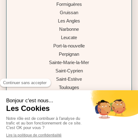
Formiguères
Gruissan
Les Angles
Narbonne
Leucate
Port-la-nouvelle
Perpignan
Sainte-Marie-la-Mer
Saint-Cyprien
Saint-Estève
Toulouges
Port-Vendres et Banyuls-sur-Mer
66350
Toulouges
06 30 57 00 52
Plan du site
Mentions légales