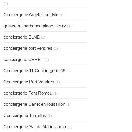
(1)
Conciergerie Argeles sur Mer
(1)
gruissan , narbonne plage, fleury
(1)
conciergerie ELNE
(1)
conciergerie port vendres
(1)
conciergerie CERET
(1)
Conciergerie 11 Conciergerie 66
(3)
Conciergerie Port Vendres
(1)
conciergerie Font Romeu
(1)
conciergerie Canet en roussillon
(1)
Conciergerie Torreilles
(1)
Conciergerie Sainte Marie la mer
(1)