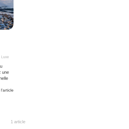
e Luxe
eu
z une
nelle
 l'article
1 article