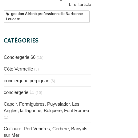
Lire l'article
gestion Airbnb professionnelle Narbonne
Leucate
CATÉGORIES
Conciergerie 66
(15)
Côte Vermeille
(5)
conciergerie perpignan
(6)
conciergerie 11
(10)
Capcir, Formiguères, Puyvalador, Les
Angles, la llagonne, Bolquère, Font Romeu
(1)
Collioure, Port Vendres, Cerbere, Banyuls
sur Mer