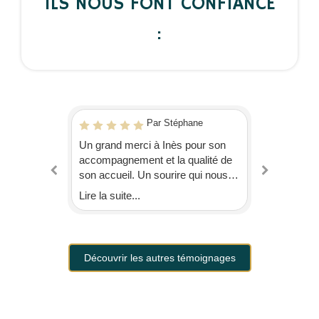
ILS NOUS FONT CONFIANCE
:
RET
Par Stéphane
Un grand merci à Inès pour son
Excellent
accompagnement et la qualité de
à l'écout
 Les
son accueil. Un sourire qui nous
réel plais
rande
appel à revenir. À très bientôt.
équipe.J
Lire la suite...
Lire la su
 rapides,
yeux fer
eintes de
 situé à
 avec un
Découvrir les autres témoignages
aux
 service
nnel et
nde