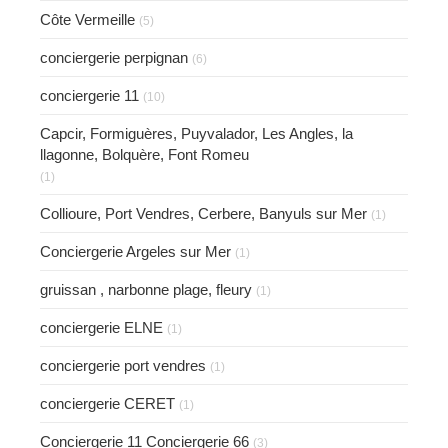
Côte Vermeille
(5)
conciergerie perpignan
(6)
conciergerie 11
(10)
Capcir, Formiguères, Puyvalador, Les Angles, la
llagonne, Bolquère, Font Romeu
(1)
Collioure, Port Vendres, Cerbere, Banyuls sur Mer
(1)
Conciergerie Argeles sur Mer
(1)
gruissan , narbonne plage, fleury
(1)
conciergerie ELNE
(1)
conciergerie port vendres
(1)
conciergerie CERET
(1)
Conciergerie 11 Conciergerie 66
(3)