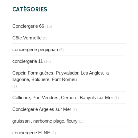
CATÉGORIES
Conciergerie 66
(15)
Côte Vermeille
(5)
conciergerie perpignan
(6)
conciergerie 11
(10)
Capcir, Formiguères, Puyvalador, Les Angles, la
llagonne, Bolquère, Font Romeu
(1)
Collioure, Port Vendres, Cerbere, Banyuls sur Mer
(1)
Conciergerie Argeles sur Mer
(1)
gruissan , narbonne plage, fleury
(1)
conciergerie ELNE
(1)