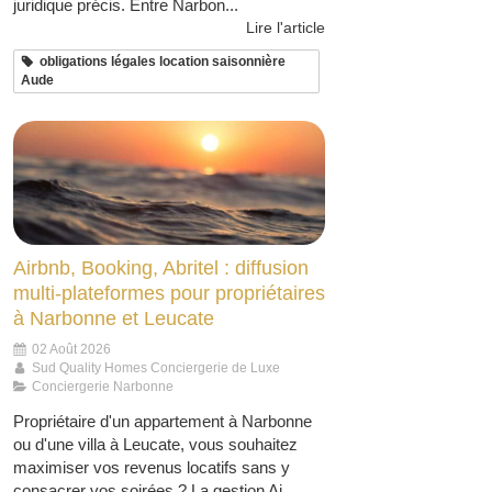
juridique précis. Entre Narbon...
Lire l'article
obligations légales location saisonnière
Aude
Airbnb, Booking, Abritel : diffusion
multi-plateformes pour propriétaires
à Narbonne et Leucate
02 Août 2026
Sud Quality Homes Conciergerie de Luxe
Conciergerie Narbonne
Propriétaire d'un appartement à Narbonne
ou d'une villa à Leucate, vous souhaitez
maximiser vos revenus locatifs sans y
consacrer vos soirées ? La gestion Ai...