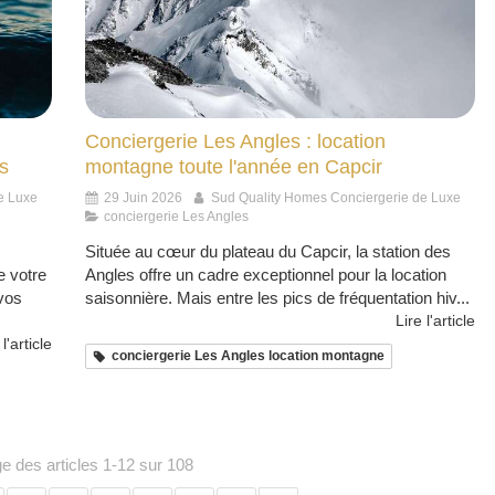
Conciergerie Les Angles : location
s
montagne toute l'année en Capcir
e Luxe
29 Juin 2026
Sud Quality Homes Conciergerie de Luxe
conciergerie Les Angles
Située au cœur du plateau du Capcir, la station des
e votre
Angles offre un cadre exceptionnel pour la location
 vos
saisonnière. Mais entre les pics de fréquentation hiv...
Lire l'article
 l'article
conciergerie Les Angles location montagne
ge des articles 1-12 sur 108