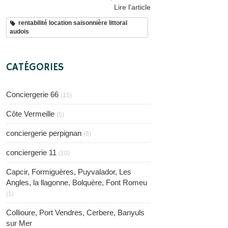
Lire l'article
rentabilité location saisonnière littoral
audois
CATÉGORIES
Conciergerie 66
(15)
Côte Vermeille
(5)
conciergerie perpignan
(6)
conciergerie 11
(10)
Capcir, Formiguères, Puyvalador, Les
Angles, la llagonne, Bolquère, Font Romeu
(1)
Collioure, Port Vendres, Cerbere, Banyuls
sur Mer