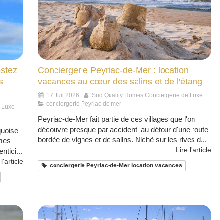
ostez
Conciergerie Peyriac-de-Mer : location
s
vacances au cœur des salins et de l'étang
17 Juil 2026
Sud Quality Homes Conciergerie de Luxe
conciergerie Peyriac de mer
e Luxe
Peyriac-de-Mer fait partie de ces villages que l'on
découvre presque par accident, au détour d'une route
quoise
bordée de vignes et de salins. Niché sur les rives d...
imes
Lire l'article
ntici...
 l'article
conciergerie Peyriac-de-Mer location vacances