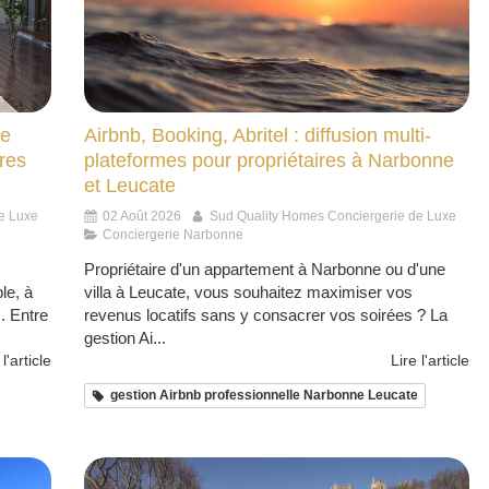
re
Airbnb, Booking, Abritel : diffusion multi-
ires
plateformes pour propriétaires à Narbonne
et Leucate
e Luxe
02 Août 2026
Sud Quality Homes Conciergerie de Luxe
Conciergerie Narbonne
Propriétaire d'un appartement à Narbonne ou d'une
le, à
villa à Leucate, vous souhaitez maximiser vos
. Entre
revenus locatifs sans y consacrer vos soirées ? La
gestion Ai...
 l'article
Lire l'article
gestion Airbnb professionnelle Narbonne Leucate