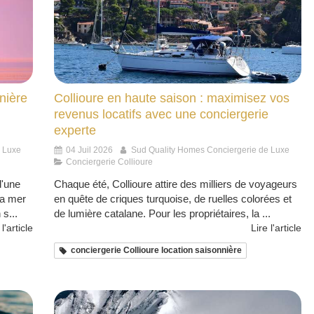
nière
Collioure en haute saison : maximisez vos
revenus locatifs avec une conciergerie
experte
e Luxe
04 Juil 2026
Sud Quality Homes Conciergerie de Luxe
Conciergerie Collioure
d'une
Chaque été, Collioure attire des milliers de voyageurs
la mer
en quête de criques turquoise, de ruelles colorées et
s...
de lumière catalane. Pour les propriétaires, la ...
 l'article
Lire l'article
conciergerie Collioure location saisonnière