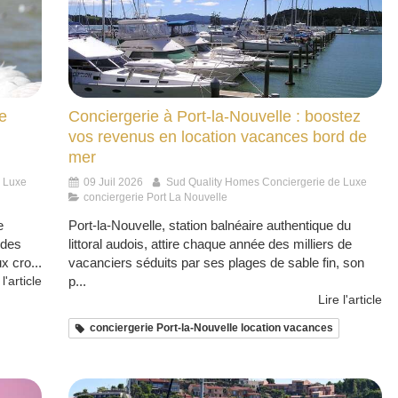
e
Conciergerie à Port-la-Nouvelle : boostez
vos revenus en location vacances bord de
mer
e Luxe
09 Juil 2026
Sud Quality Homes Conciergerie de Luxe
conciergerie Port La Nouvelle
e
Port-la-Nouvelle, station balnéaire authentique du
 des
littoral audois, attire chaque année des milliers de
x cro...
vacanciers séduits par ses plages de sable fin, son
 l'article
p...
Lire l'article
conciergerie Port-la-Nouvelle location vacances