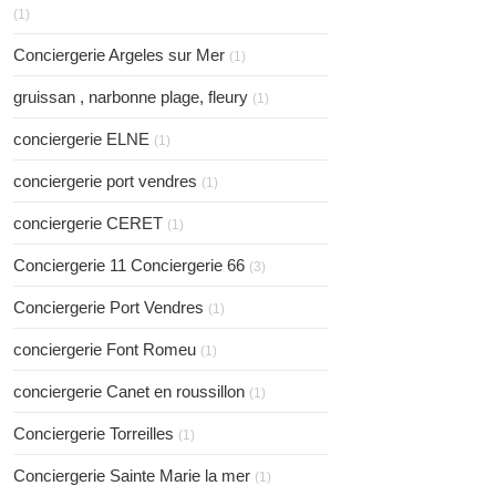
(1)
Conciergerie Argeles sur Mer
(1)
gruissan , narbonne plage, fleury
(1)
conciergerie ELNE
(1)
conciergerie port vendres
(1)
conciergerie CERET
(1)
Conciergerie 11 Conciergerie 66
(3)
Conciergerie Port Vendres
(1)
conciergerie Font Romeu
(1)
conciergerie Canet en roussillon
(1)
Conciergerie Torreilles
(1)
Conciergerie Sainte Marie la mer
(1)