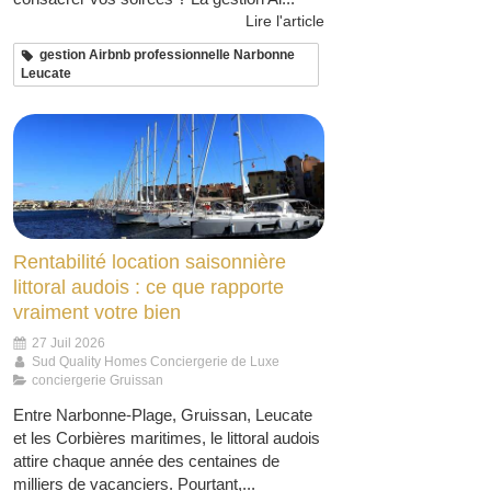
Lire l'article
gestion Airbnb professionnelle Narbonne
Leucate
Rentabilité location saisonnière
littoral audois : ce que rapporte
vraiment votre bien
27 Juil 2026
Sud Quality Homes Conciergerie de Luxe
conciergerie Gruissan
Entre Narbonne-Plage, Gruissan, Leucate
et les Corbières maritimes, le littoral audois
attire chaque année des centaines de
milliers de vacanciers. Pourtant,...