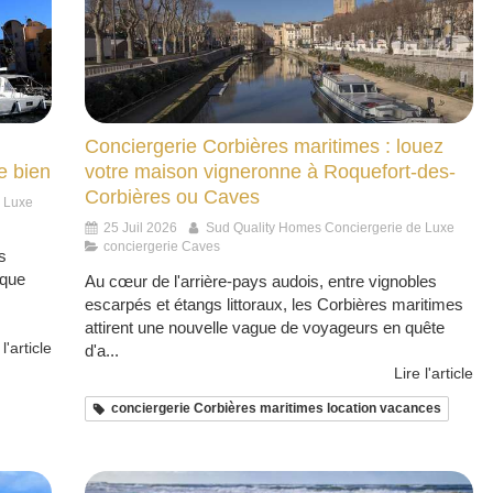
Conciergerie Corbières maritimes : louez
e bien
votre maison vigneronne à Roquefort-des-
Corbières ou Caves
e Luxe
25 Juil 2026
Sud Quality Homes Conciergerie de Luxe
conciergerie Caves
s
aque
Au cœur de l'arrière-pays audois, entre vignobles
escarpés et étangs littoraux, les Corbières maritimes
attirent une nouvelle vague de voyageurs en quête
 l'article
d'a...
Lire l'article
conciergerie Corbières maritimes location vacances