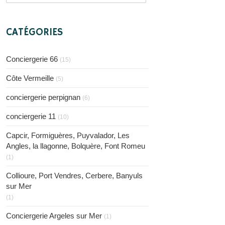
CATÉGORIES
Conciergerie 66
(15)
Côte Vermeille
(5)
conciergerie perpignan
(6)
conciergerie 11
(10)
Capcir, Formiguères, Puyvalador, Les
Angles, la llagonne, Bolquère, Font Romeu
(1)
Collioure, Port Vendres, Cerbere, Banyuls
sur Mer
(1)
Conciergerie Argeles sur Mer
(1)