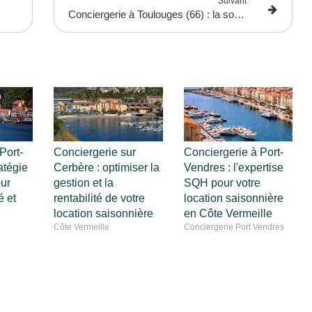
Suivant
Conciergerie à Toulouges (66) : la solution idéale pour gérer votre location saisonnière
Port-
Conciergerie sur
Conciergerie à Port-
atégie
Cerbère : optimiser la
Vendres : l'expertise
ur
gestion et la
SQH pour votre
é et
rentabilité de votre
location saisonnière
location saisonnière
en Côte Vermeille
Côte Vermeille
Conciergerie Port Vendres