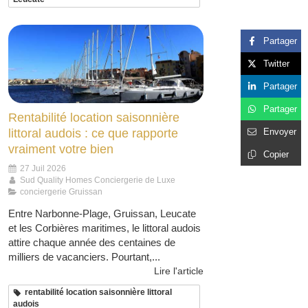
Partager
Twitter
Partager
Partager
Rentabilité location saisonnière
Envoyer
littoral audois : ce que rapporte
vraiment votre bien
Copier
27 Juil 2026
Sud Quality Homes Conciergerie de Luxe
conciergerie Gruissan
Entre Narbonne-Plage, Gruissan, Leucate
et les Corbières maritimes, le littoral audois
attire chaque année des centaines de
milliers de vacanciers. Pourtant,...
Lire l'article
rentabilité location saisonnière littoral
audois