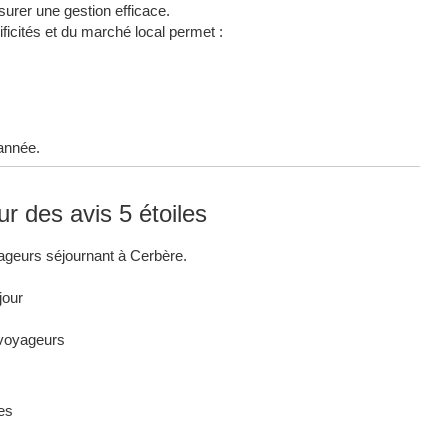
surer une gestion efficace.
icités et du marché local permet :
’année.
 des avis 5 étoiles
oyageurs séjournant à Cerbère.
jour
 voyageurs
mes