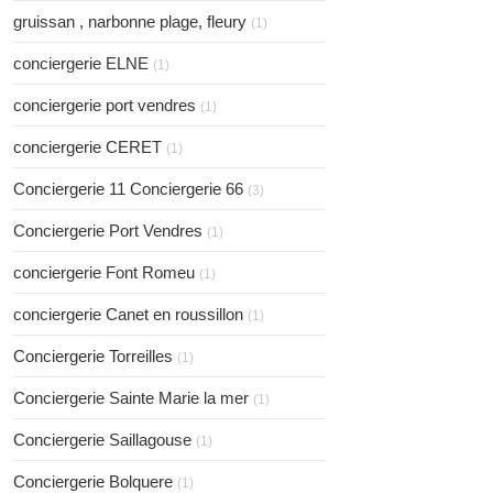
gruissan , narbonne plage, fleury
(1)
conciergerie ELNE
(1)
conciergerie port vendres
(1)
conciergerie CERET
(1)
Conciergerie 11 Conciergerie 66
(3)
Conciergerie Port Vendres
(1)
conciergerie Font Romeu
(1)
conciergerie Canet en roussillon
(1)
Conciergerie Torreilles
(1)
Conciergerie Sainte Marie la mer
(1)
Conciergerie Saillagouse
(1)
Conciergerie Bolquere
(1)