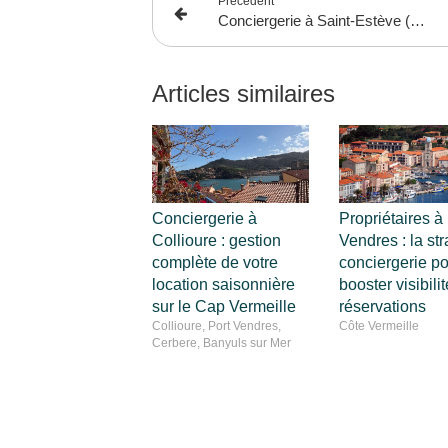
Précédent
Conciergerie à Saint-Estève (66) : la solution clé en main pour votre location saisonnière
Articles similaires
Conciergerie à
Propriétaires à 
Collioure : gestion
Vendres : la str
complète de votre
conciergerie po
location saisonnière
booster visibilit
sur le Cap Vermeille
réservations
Collioure, Port Vendres,
Côte Vermeille
Cerbere, Banyuls sur Mer