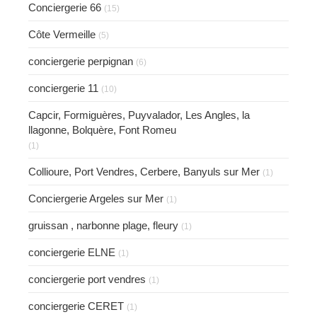
Conciergerie 66
(15)
Côte Vermeille
(5)
conciergerie perpignan
(6)
conciergerie 11
(10)
Capcir, Formiguères, Puyvalador, Les Angles, la
llagonne, Bolquère, Font Romeu
(1)
Collioure, Port Vendres, Cerbere, Banyuls sur Mer
(1)
Conciergerie Argeles sur Mer
(1)
gruissan , narbonne plage, fleury
(1)
conciergerie ELNE
(1)
conciergerie port vendres
(1)
conciergerie CERET
(1)