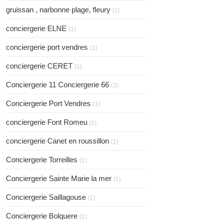
gruissan , narbonne plage, fleury
(1)
conciergerie ELNE
(1)
conciergerie port vendres
(1)
conciergerie CERET
(1)
Conciergerie 11 Conciergerie 66
(3)
Conciergerie Port Vendres
(1)
conciergerie Font Romeu
(1)
conciergerie Canet en roussillon
(1)
Conciergerie Torreilles
(1)
Conciergerie Sainte Marie la mer
(1)
Conciergerie Saillagouse
(1)
Conciergerie Bolquere
(1)