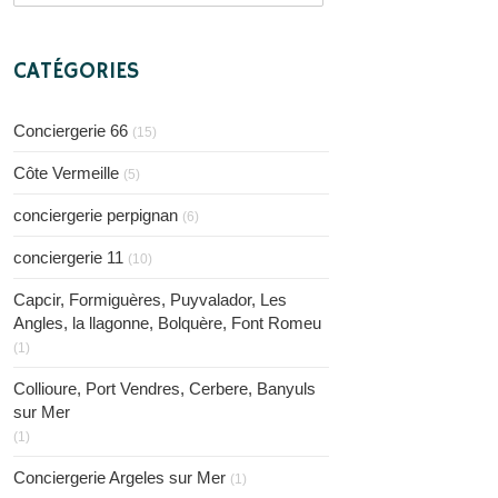
CATÉGORIES
Conciergerie 66
(15)
Côte Vermeille
(5)
conciergerie perpignan
(6)
conciergerie 11
(10)
Capcir, Formiguères, Puyvalador, Les
Angles, la llagonne, Bolquère, Font Romeu
(1)
Collioure, Port Vendres, Cerbere, Banyuls
sur Mer
(1)
Conciergerie Argeles sur Mer
(1)