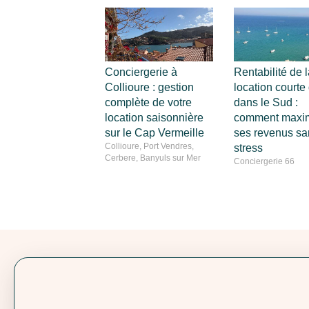
Conciergerie à
Rentabilité de l
Collioure : gestion
location courte
complète de votre
dans le Sud :
location saisonnière
comment maxim
sur le Cap Vermeille
ses revenus sa
Collioure, Port Vendres,
stress
Cerbere, Banyuls sur Mer
Conciergerie 66