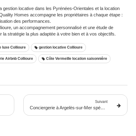
la gestion locative dans les Pyrénées-Orientales et la location
ud Quality Homes accompagne les propriétaires à chaque étape :
misation des performances.​
Collioure, un accompagnement personnalisé et une étude de
r la stratégie la plus adaptée à votre bien et à vos objectifs.​
 luxe Collioure
gestion locative Collioure
ie Airbnb Collioure
Côte Vermeille location saisonnière
Suivant
Conciergerie à Argelès-sur-Mer spécialisée en gestion locative 66 et location saisonnière 66. Sud Quality Homes optimise vos revenus Airbnb sur la côte catalane.