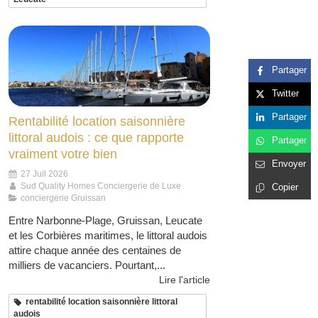
Partager
Twitter
Partager
Rentabilité location saisonnière
littoral audois : ce que rapporte
Partager
vraiment votre bien
Envoyer
27 Juil 2026
Sud Quality Homes Conciergerie de Luxe
Copier
conciergerie Gruissan
Entre Narbonne-Plage, Gruissan, Leucate
et les Corbières maritimes, le littoral audois
attire chaque année des centaines de
milliers de vacanciers. Pourtant,...
Lire l'article
rentabilité location saisonnière littoral
audois