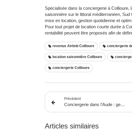
Spécialisée dans la conciergerie à Collioure, 
saisonnière sur le littoral méditerranéen, S
mise en location, gestion quotidienne et opti
Pour tout projet de location courte durée à 
rentabilité peuvent être proposés afin de défini
revenus Airbnb Collioure
conciergerie de
location saisonnière Collioure
concierger
conciergerie Collioure
Précédent
Conciergerie dans l’Aude : gestion locative et location saisonnière avec Sud Quality Homes
Articles similaires