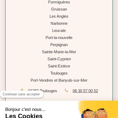
Formiguères
Gruissan
Les Angles
Narbonne
Leucate
Port-la-nouvelle
Perpignan
Sainte-Marie-la-Mer
Saint-Cyprien
Saint-Estève
Toulouges
Port-Vendres et Banyuls-sur-Mer
66350
Toulouges
06 30 57 00 52
Plan du site
Mentions légales
Politique de confidentialité