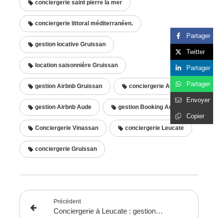
conciergerie saint pierre la mer
conciergerie littoral méditerranéen.
Partager
gestion locative Gruissan
Twitter
location saisonnière Gruissan
Partager
Partager
gestion Airbnb Gruissan
conciergerie Aude
Envoyer
gestion Airbnb Aude
gestion Booking Aude
Copier
Conciergerie Vinassan
conciergerie Leucate
conciergerie Gruissan
Précédent
Conciergerie à Leucate : gestion locative et location courte durée