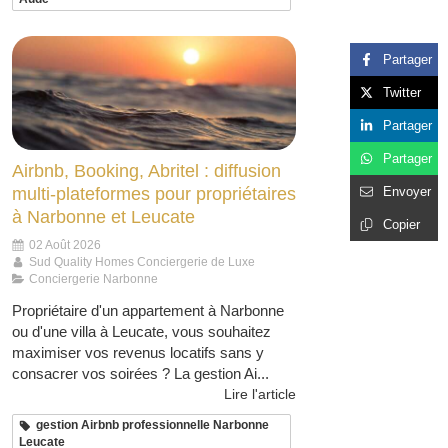
Partager
Twitter
Partager
Partager
Airbnb, Booking, Abritel : diffusion
Envoyer
multi-plateformes pour propriétaires
à Narbonne et Leucate
Copier
02 Août 2026
Sud Quality Homes Conciergerie de Luxe
Conciergerie Narbonne
Propriétaire d'un appartement à Narbonne
ou d'une villa à Leucate, vous souhaitez
maximiser vos revenus locatifs sans y
consacrer vos soirées ? La gestion Ai...
Lire l'article
gestion Airbnb professionnelle Narbonne
Leucate