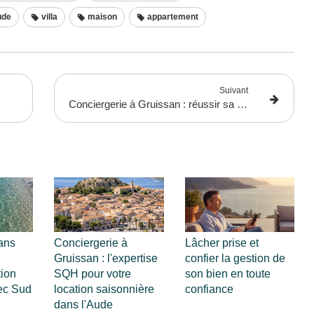
ude
villa
maison
appartement
Suivant
Conciergerie à Gruissan : réussir sa location saisonnière
ans
Conciergerie à
Lâcher prise et
n
Gruissan : l'expertise
confier la gestion de
tion
SQH pour votre
son bien en toute
ec Sud
location saisonnière
confiance
dans l'Aude