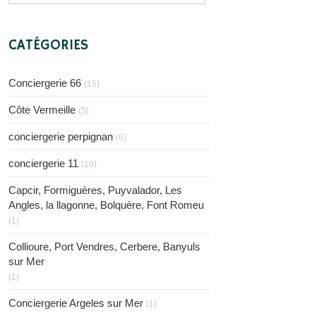
CATÉGORIES
Conciergerie 66
(15)
Côte Vermeille
(5)
conciergerie perpignan
(6)
conciergerie 11
(10)
Capcir, Formiguères, Puyvalador, Les
Angles, la llagonne, Bolquère, Font Romeu
(1)
Collioure, Port Vendres, Cerbere, Banyuls
sur Mer
(1)
Conciergerie Argeles sur Mer
(1)