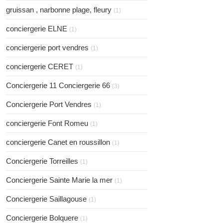
gruissan , narbonne plage, fleury
(1)
conciergerie ELNE
(1)
conciergerie port vendres
(1)
conciergerie CERET
(1)
Conciergerie 11 Conciergerie 66
(3)
Conciergerie Port Vendres
(1)
conciergerie Font Romeu
(1)
conciergerie Canet en roussillon
(1)
Conciergerie Torreilles
(1)
Conciergerie Sainte Marie la mer
(1)
Conciergerie Saillagouse
(1)
Conciergerie Bolquere
(1)