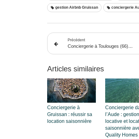
gestion Airbnb Gruissan
conciergerie A
Précédent
Conciergerie à Toulouges (66) : la solution idéale pour gérer votre location saisonnière
Articles similaires
Conciergerie à
Conciergerie d
Gruissan : réussir sa
l’Aude : gestio
location saisonnière
locative et loca
saisonnière av
Quality Homes