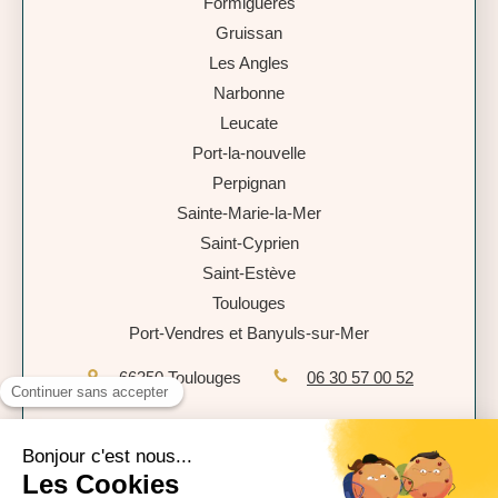
Formiguères
Gruissan
Les Angles
Narbonne
Leucate
Port-la-nouvelle
Perpignan
Sainte-Marie-la-Mer
Saint-Cyprien
Saint-Estève
Toulouges
Port-Vendres et Banyuls-sur-Mer
66350
Toulouges
06 30 57 00 52
Plan du site
Mentions légales
Politique de confidentialité