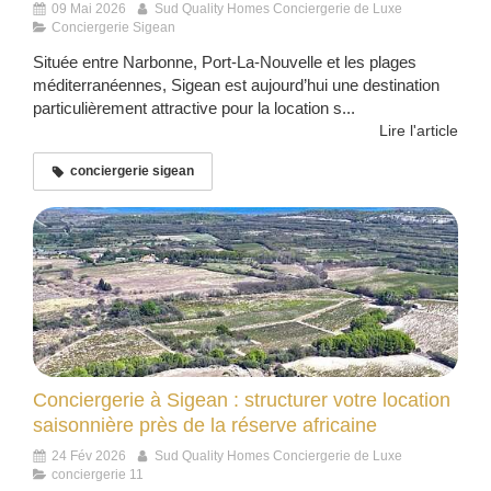
09 Mai 2026
Sud Quality Homes Conciergerie de Luxe
Conciergerie Sigean
Située entre Narbonne, Port-La-Nouvelle et les plages
méditerranéennes, Sigean est aujourd’hui une destination
particulièrement attractive pour la location s...
Lire l'article
conciergerie sigean
Conciergerie à Sigean : structurer votre location
saisonnière près de la réserve africaine
24 Fév 2026
Sud Quality Homes Conciergerie de Luxe
conciergerie 11