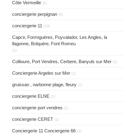
Côte Vermeille
(5)
conciergerie perpignan
(6)
conciergerie 11
(10)
Capcir, Formiguères, Puyvalador, Les Angles, la
llagonne, Bolquère, Font Romeu
(1)
Collioure, Port Vendres, Cerbere, Banyuls sur Mer
(1)
Conciergerie Argeles sur Mer
(1)
gruissan , narbonne plage, fleury
(1)
conciergerie ELNE
(1)
conciergerie port vendres
(1)
conciergerie CERET
(1)
Conciergerie 11 Conciergerie 66
(3)