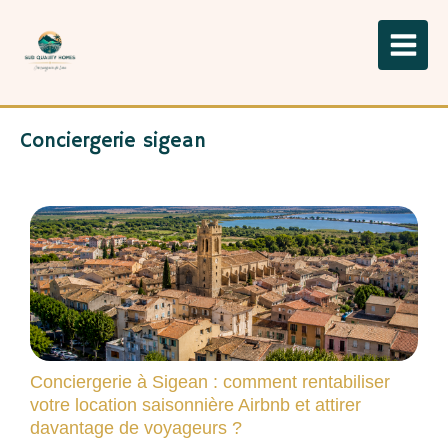
Conciergerie sigean
Conciergerie à Sigean : comment rentabiliser
votre location saisonnière Airbnb et attirer
davantage de voyageurs ?