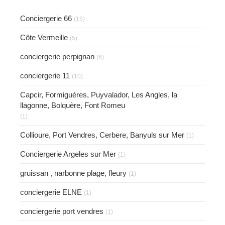
Conciergerie 66
(15)
Côte Vermeille
(5)
conciergerie perpignan
(6)
conciergerie 11
(10)
Capcir, Formiguères, Puyvalador, Les Angles, la
llagonne, Bolquère, Font Romeu
(1)
Collioure, Port Vendres, Cerbere, Banyuls sur Mer
(1)
Conciergerie Argeles sur Mer
(1)
gruissan , narbonne plage, fleury
(1)
conciergerie ELNE
(1)
conciergerie port vendres
(1)