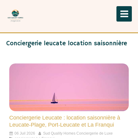
Conciergerie leucate location saisonnière
Conciergerie Leucate : location saisonnière à
Leucate-Plage, Port-Leucate et La Franqui
06 Juil 2026
Sud Quality Homes Conciergerie de Luxe