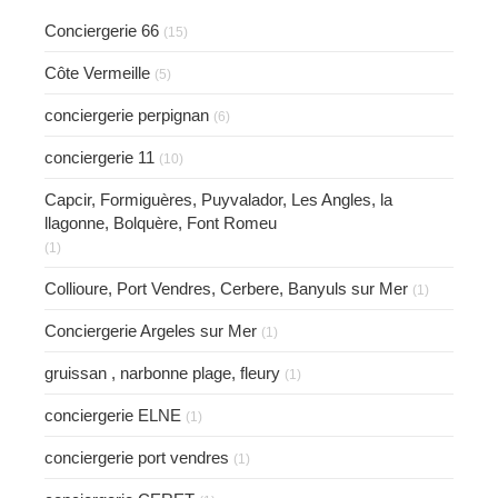
Conciergerie 66
(15)
Côte Vermeille
(5)
conciergerie perpignan
(6)
conciergerie 11
(10)
Capcir, Formiguères, Puyvalador, Les Angles, la
llagonne, Bolquère, Font Romeu
(1)
Collioure, Port Vendres, Cerbere, Banyuls sur Mer
(1)
Conciergerie Argeles sur Mer
(1)
gruissan , narbonne plage, fleury
(1)
conciergerie ELNE
(1)
conciergerie port vendres
(1)