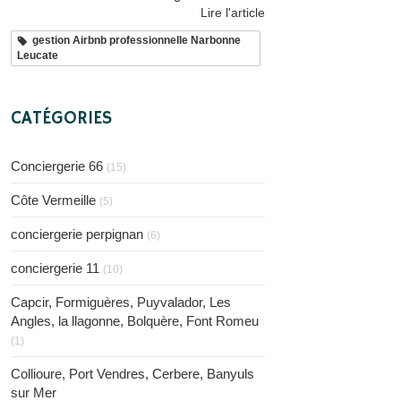
Lire l'article
gestion Airbnb professionnelle Narbonne
Leucate
CATÉGORIES
Conciergerie 66
(15)
Côte Vermeille
(5)
conciergerie perpignan
(6)
conciergerie 11
(10)
Capcir, Formiguères, Puyvalador, Les
Angles, la llagonne, Bolquère, Font Romeu
(1)
Collioure, Port Vendres, Cerbere, Banyuls
sur Mer