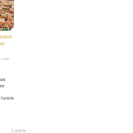
mment
on
e Luxe
dois
ues
 l'article
1 article