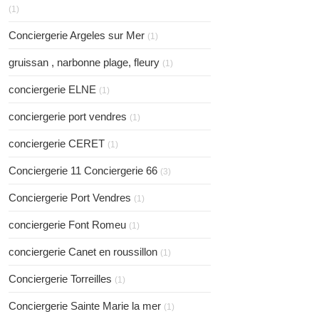
(1)
Conciergerie Argeles sur Mer
(1)
gruissan , narbonne plage, fleury
(1)
conciergerie ELNE
(1)
conciergerie port vendres
(1)
conciergerie CERET
(1)
Conciergerie 11 Conciergerie 66
(3)
Conciergerie Port Vendres
(1)
conciergerie Font Romeu
(1)
conciergerie Canet en roussillon
(1)
Conciergerie Torreilles
(1)
Conciergerie Sainte Marie la mer
(1)