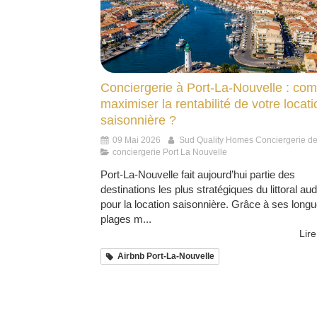
Conciergerie à Port-La-Nouvelle : co
maximiser la rentabilité de votre locati
saisonnière ?
09 Mai 2026
Sud Quality Homes Conciergerie d
conciergerie Port La Nouvelle
Port-La-Nouvelle fait aujourd’hui partie des
destinations les plus stratégiques du littoral au
pour la location saisonnière. Grâce à ses long
plages m...
Lire
Airbnb Port-La-Nouvelle