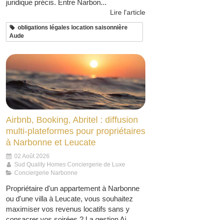
juridique précis. Entre Narbon...
Lire l'article
obligations légales location saisonnière
Aude
Airbnb, Booking, Abritel : diffusion
multi-plateformes pour propriétaires
à Narbonne et Leucate
02 Août 2026
Sud Quality Homes Conciergerie de Luxe
Conciergerie Narbonne
Propriétaire d'un appartement à Narbonne
ou d'une villa à Leucate, vous souhaitez
maximiser vos revenus locatifs sans y
consacrer vos soirées ? La gestion Ai...