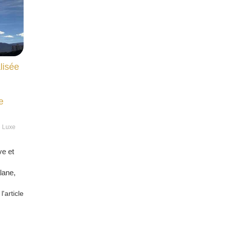
lisée
e
e Luxe
ve et
lane,
 l'article