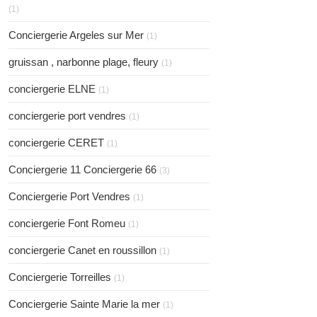
(1)
Conciergerie Argeles sur Mer
(1)
gruissan , narbonne plage, fleury
(1)
conciergerie ELNE
(1)
conciergerie port vendres
(1)
conciergerie CERET
(1)
Conciergerie 11 Conciergerie 66
(3)
Conciergerie Port Vendres
(1)
conciergerie Font Romeu
(1)
conciergerie Canet en roussillon
(1)
Conciergerie Torreilles
(1)
Conciergerie Sainte Marie la mer
(1)