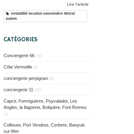
Lire l'article
rentabilité location saisonnière littoral
audois
CATÉGORIES
Conciergerie 66
(15)
Côte Vermeille
(5)
conciergerie perpignan
(6)
conciergerie 11
(10)
Capcir, Formiguères, Puyvalador, Les
Angles, la llagonne, Bolquère, Font Romeu
(1)
Collioure, Port Vendres, Cerbere, Banyuls
sur Mer