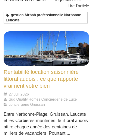
Lire l'article
gestion Airbnb professionnelle Narbonne
Leucate
Rentabilité location saisonnière
littoral audois : ce que rapporte
vraiment votre bien
27 Juil 2026
Sud Quality Homes Conciergerie de Luxe
conciergerie Gruissan
Entre Narbonne-Plage, Gruissan, Leucate
et les Corbières maritimes, le littoral audois
attire chaque année des centaines de
milliers de vacanciers. Pourtant,...