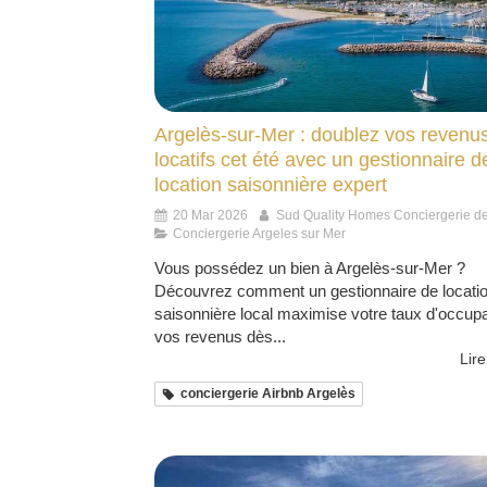
Argelès-sur-Mer : doublez vos revenu
locatifs cet été avec un gestionnaire d
location saisonnière expert
20 Mar 2026
Sud Quality Homes Conciergerie d
Conciergerie Argeles sur Mer
Vous possédez un bien à Argelès-sur-Mer ?
Découvrez comment un gestionnaire de locati
saisonnière local maximise votre taux d'occupa
vos revenus dès...
Lire
conciergerie Airbnb Argelès