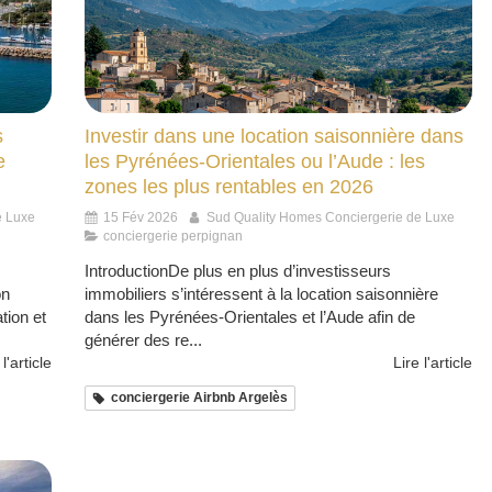
s
Investir dans une location saisonnière dans
e
les Pyrénées-Orientales ou l’Aude : les
zones les plus rentables en 2026
e Luxe
15 Fév 2026
Sud Quality Homes Conciergerie de Luxe
conciergerie perpignan
IntroductionDe plus en plus d’investisseurs
on
immobiliers s’intéressent à la location saisonnière
tion et
dans les Pyrénées-Orientales et l’Aude afin de
générer des re...
 l'article
Lire l'article
conciergerie Airbnb Argelès