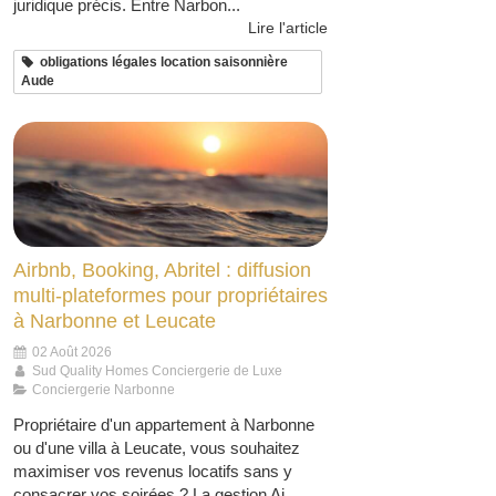
juridique précis. Entre Narbon...
Lire l'article
obligations légales location saisonnière
Aude
Airbnb, Booking, Abritel : diffusion
multi-plateformes pour propriétaires
à Narbonne et Leucate
02 Août 2026
Sud Quality Homes Conciergerie de Luxe
Conciergerie Narbonne
Propriétaire d'un appartement à Narbonne
ou d'une villa à Leucate, vous souhaitez
maximiser vos revenus locatifs sans y
consacrer vos soirées ? La gestion Ai...