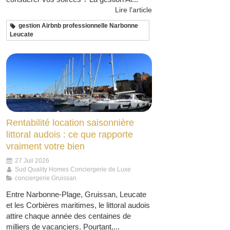
Lire l'article
gestion Airbnb professionnelle Narbonne
Leucate
Rentabilité location saisonnière
littoral audois : ce que rapporte
vraiment votre bien
27 Juil 2026
Sud Quality Homes Conciergerie de Luxe
conciergerie Gruissan
Entre Narbonne-Plage, Gruissan, Leucate
et les Corbières maritimes, le littoral audois
attire chaque année des centaines de
milliers de vacanciers. Pourtant,...