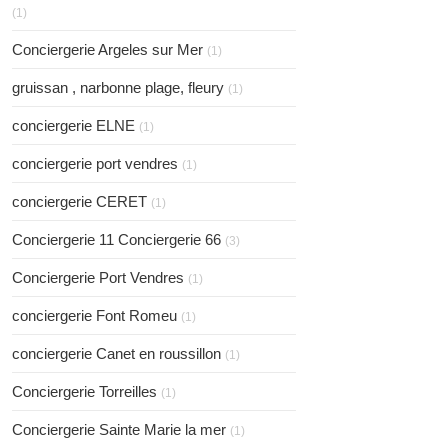
(1)
Conciergerie Argeles sur Mer
(1)
gruissan , narbonne plage, fleury
(1)
conciergerie ELNE
(1)
conciergerie port vendres
(1)
conciergerie CERET
(1)
Conciergerie 11 Conciergerie 66
(3)
Conciergerie Port Vendres
(1)
conciergerie Font Romeu
(1)
conciergerie Canet en roussillon
(1)
Conciergerie Torreilles
(1)
Conciergerie Sainte Marie la mer
(1)