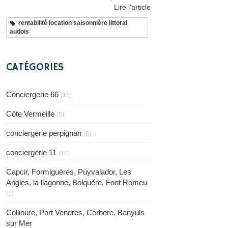
Lire l'article
rentabilité location saisonnière littoral
audois
CATÉGORIES
Conciergerie 66
(15)
Côte Vermeille
(5)
conciergerie perpignan
(6)
conciergerie 11
(10)
Capcir, Formiguères, Puyvalador, Les
Angles, la llagonne, Bolquère, Font Romeu
(1)
Collioure, Port Vendres, Cerbere, Banyuls
sur Mer