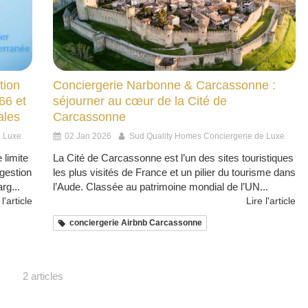
tion
Conciergerie Narbonne & Carcassonne :
66 et
séjourner au cœur de la Cité de
ales
Carcassonne
e Luxe
02 Jan 2026
Sud Quality Homes Conciergerie de Luxe
 limite
La Cité de Carcassonne est l’un des sites touristiques
gestion
les plus visités de France et un pilier du tourisme dans
rg...
l’Aude. Classée au patrimoine mondial de l’UN...
 l'article
Lire l'article
conciergerie Airbnb Carcassonne
2 articles