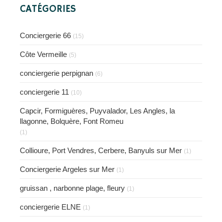
CATÉGORIES
Conciergerie 66
(15)
Côte Vermeille
(5)
conciergerie perpignan
(6)
conciergerie 11
(10)
Capcir, Formiguères, Puyvalador, Les Angles, la
llagonne, Bolquère, Font Romeu
(1)
Collioure, Port Vendres, Cerbere, Banyuls sur Mer
(1)
Conciergerie Argeles sur Mer
(1)
gruissan , narbonne plage, fleury
(1)
conciergerie ELNE
(1)