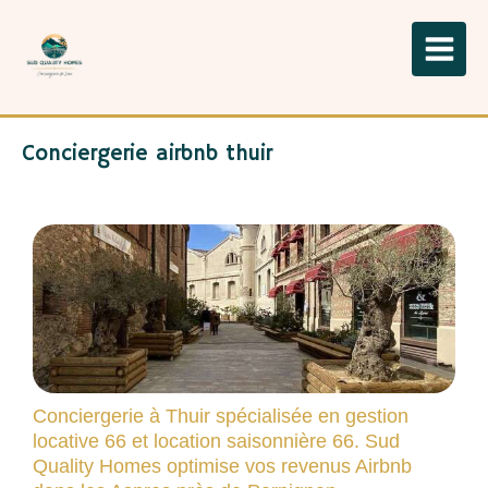
Conciergerie airbnb thuir
Conciergerie à Thuir spécialisée en gestion
locative 66 et location saisonnière 66. Sud
Quality Homes optimise vos revenus Airbnb