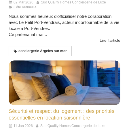
02 Mar 2026
Sud Quality Homes Conciergerie de Luxe
Côte Vermeille
Nous sommes heureux d’officialiser notre collaboration
avec Le Petit Port-Vendrais, acteur incontournable de la vie
locale à Port-Vendres.
Ce partenariat mar...
Lire l'article
conciergerie Argeles sur mer
Sécurité et respect du logement : des priorités
essentielles en location saisonnière
11 Jan 2026
Sud Quality Homes Conciergerie de Luxe