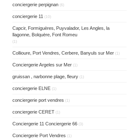
conciergerie perpignan
(6)
conciergerie 11
(10)
Capcir, Formiguères, Puyvalador, Les Angles, la
llagonne, Bolquère, Font Romeu
(1)
Collioure, Port Vendres, Cerbere, Banyuls sur Mer
(1)
Conciergerie Argeles sur Mer
(1)
gruissan , narbonne plage, fleury
(1)
conciergerie ELNE
(1)
conciergerie port vendres
(1)
conciergerie CERET
(1)
Conciergerie 11 Conciergerie 66
(3)
Conciergerie Port Vendres
(1)