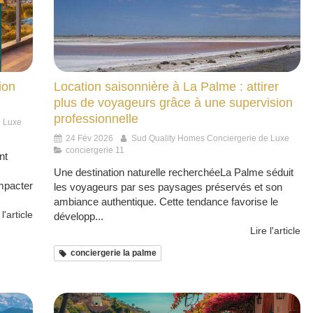
ion
Location saisonnière à La Palme : attirer
plus de voyageurs grâce à une supervision
professionnelle
e Luxe
24 Fév 2026
Sud Quality Homes Conciergerie de Luxe
conciergerie 11
nt
Une destination naturelle recherchéeLa Palme séduit
mpacter
les voyageurs par ses paysages préservés et son
ambiance authentique. Cette tendance favorise le
 l'article
développ...
Lire l'article
conciergerie la palme