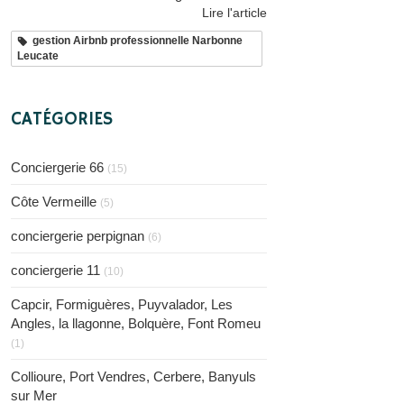
Lire l'article
gestion Airbnb professionnelle Narbonne
Leucate
CATÉGORIES
Conciergerie 66
(15)
Côte Vermeille
(5)
conciergerie perpignan
(6)
conciergerie 11
(10)
Capcir, Formiguères, Puyvalador, Les
Angles, la llagonne, Bolquère, Font Romeu
(1)
Collioure, Port Vendres, Cerbere, Banyuls
sur Mer