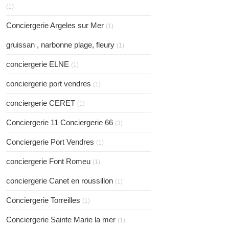
(1)
Conciergerie Argeles sur Mer
(1)
gruissan , narbonne plage, fleury
(1)
conciergerie ELNE
(1)
conciergerie port vendres
(1)
conciergerie CERET
(1)
Conciergerie 11 Conciergerie 66
(3)
Conciergerie Port Vendres
(1)
conciergerie Font Romeu
(1)
conciergerie Canet en roussillon
(1)
Conciergerie Torreilles
(1)
Conciergerie Sainte Marie la mer
(1)