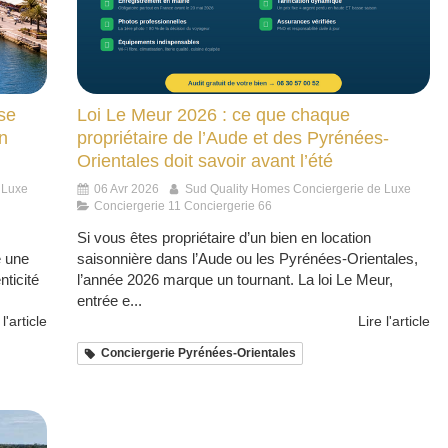
ise
Loi Le Meur 2026 : ce que chaque
n
propriétaire de l’Aude et des Pyrénées-
Orientales doit savoir avant l’été
 Luxe
06 Avr 2026
Sud Quality Homes Conciergerie de Luxe
Conciergerie 11 Conciergerie 66
Si vous êtes propriétaire d’un bien en location
e une
saisonnière dans l’Aude ou les Pyrénées-Orientales,
nticité
l’année 2026 marque un tournant. La loi Le Meur,
entrée e...
 l'article
Lire l'article
Conciergerie Pyrénées-Orientales