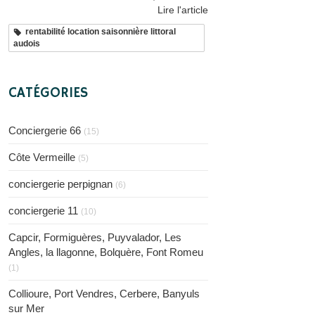
Lire l'article
rentabilité location saisonnière littoral
audois
CATÉGORIES
Conciergerie 66
(15)
Côte Vermeille
(5)
conciergerie perpignan
(6)
conciergerie 11
(10)
Capcir, Formiguères, Puyvalador, Les
Angles, la llagonne, Bolquère, Font Romeu
(1)
Collioure, Port Vendres, Cerbere, Banyuls
sur Mer