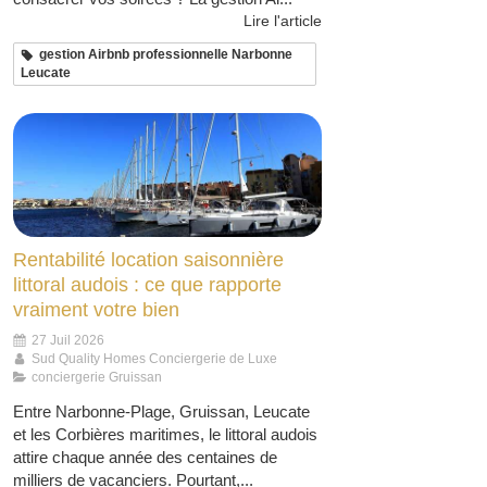
Lire l'article
gestion Airbnb professionnelle Narbonne
Leucate
Rentabilité location saisonnière
littoral audois : ce que rapporte
vraiment votre bien
27 Juil 2026
Sud Quality Homes Conciergerie de Luxe
conciergerie Gruissan
Entre Narbonne-Plage, Gruissan, Leucate
et les Corbières maritimes, le littoral audois
attire chaque année des centaines de
milliers de vacanciers. Pourtant,...