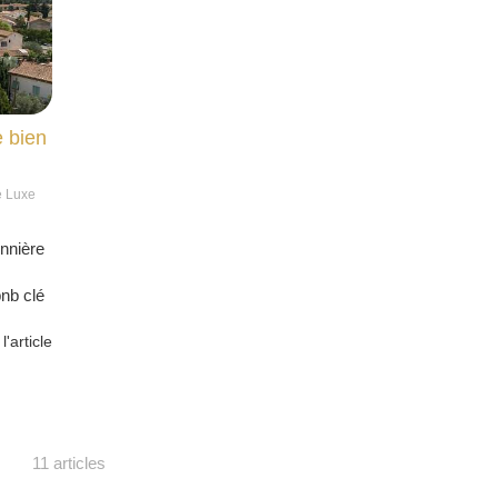
e bien
e Luxe
onnière
nb clé
 l'article
11 articles