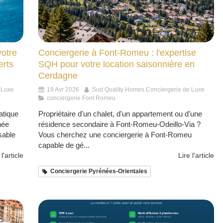
votre
Conciergerie à Font-Romeu : l'expertise
erts
SQH pour votre location saisonnière en
Cerdagne
 Luxe
19 Avr 2026
Sud Quality Homes Conciergerie de Luxe
conciergerie Font Romeu
atique
Propriétaire d'un chalet, d'un appartement ou d'une
née
résidence secondaire à Font-Romeu-Odeillo-Via ?
sable
Vous cherchez une conciergerie à Font-Romeu
capable de gé...
 l'article
Lire l'article
Conciergerie Pyrénées-Orientales