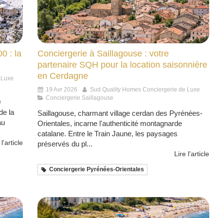
0 : la
Conciergerie à Saillagouse : votre
partenaire SQH pour la location saisonnière
en Cerdagne
 Luxe
19 Avr 2026
Sud Quality Homes Conciergerie de Luxe
Conciergerie Saillagouse
0
de la
Saillagouse, charmant village cerdan des Pyrénées-
au
Orientales, incarne l'authenticité montagnarde
catalane. Entre le Train Jaune, les paysages
 l'article
préservés du pl...
Lire l'article
Conciergerie Pyrénées-Orientales