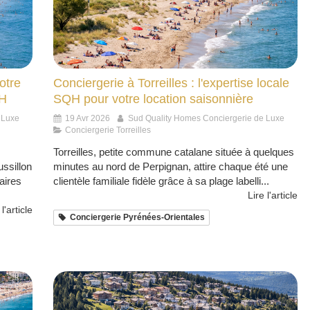
otre
Conciergerie à Torreilles : l'expertise locale
QH
SQH pour votre location saisonnière
 Luxe
19 Avr 2026
Sud Quality Homes Conciergerie de Luxe
Conciergerie Torreilles
Torreilles, petite commune catalane située à quelques
ssillon
minutes au nord de Perpignan, attire chaque été une
taires
clientèle familiale fidèle grâce à sa plage labelli...
Lire l'article
 l'article
Conciergerie Pyrénées-Orientales