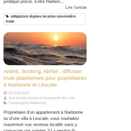
juridique précis. Entre Narbon...
Lire l'article
obligations légales location saisonnière
Aude
Airbnb, Booking, Abritel : diffusion
multi-plateformes pour propriétaires
à Narbonne et Leucate
02 Août 2026
Sud Quality Homes Conciergerie de Luxe
Conciergerie Narbonne
Propriétaire d'un appartement à Narbonne
ou d'une villa à Leucate, vous souhaitez
maximiser vos revenus locatifs sans y
consacrer vos soirées ? La gestion Ai...