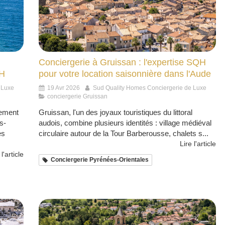
Conciergerie à Gruissan : l'expertise SQH
QH
pour votre location saisonnière dans l'Aude
 Luxe
19 Avr 2026
Sud Quality Homes Conciergerie de Luxe
conciergerie Gruissan
uement
Gruissan, l'un des joyaux touristiques du littoral
s-
audois, combine plusieurs identités : village médiéval
es
circulaire autour de la Tour Barberousse, chalets s...
Lire l'article
 l'article
Conciergerie Pyrénées-Orientales