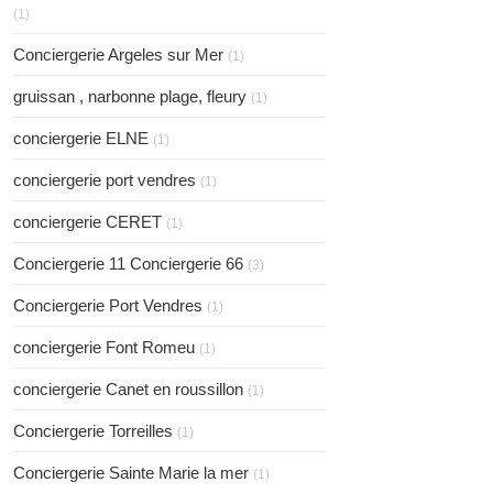
(1)
Conciergerie Argeles sur Mer
(1)
gruissan , narbonne plage, fleury
(1)
conciergerie ELNE
(1)
conciergerie port vendres
(1)
conciergerie CERET
(1)
Conciergerie 11 Conciergerie 66
(3)
Conciergerie Port Vendres
(1)
conciergerie Font Romeu
(1)
conciergerie Canet en roussillon
(1)
Conciergerie Torreilles
(1)
Conciergerie Sainte Marie la mer
(1)