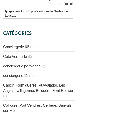
Lire l'article
gestion Airbnb professionnelle Narbonne
Leucate
CATÉGORIES
Conciergerie 66
(15)
Côte Vermeille
(5)
conciergerie perpignan
(6)
conciergerie 11
(10)
Capcir, Formiguères, Puyvalador, Les
Angles, la llagonne, Bolquère, Font Romeu
(1)
Collioure, Port Vendres, Cerbere, Banyuls
sur Mer