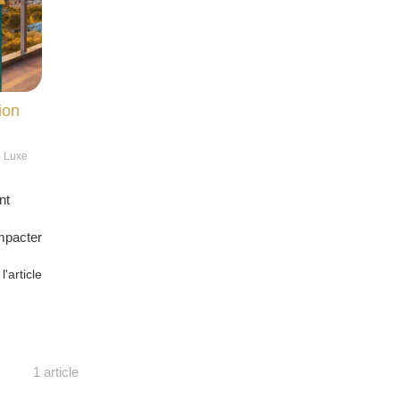
ion
e Luxe
nt
mpacter
 l'article
1 article