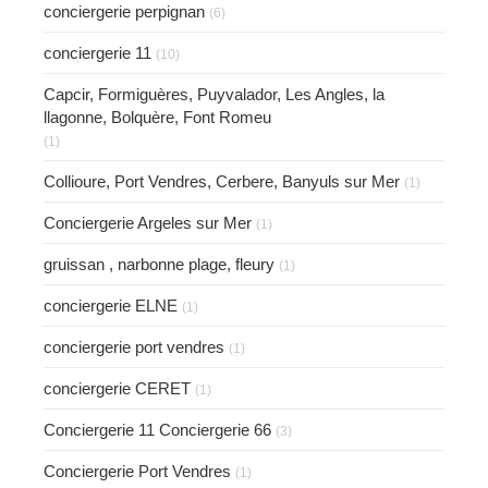
conciergerie perpignan
(6)
conciergerie 11
(10)
Capcir, Formiguères, Puyvalador, Les Angles, la
llagonne, Bolquère, Font Romeu
(1)
Collioure, Port Vendres, Cerbere, Banyuls sur Mer
(1)
Conciergerie Argeles sur Mer
(1)
gruissan , narbonne plage, fleury
(1)
conciergerie ELNE
(1)
conciergerie port vendres
(1)
conciergerie CERET
(1)
Conciergerie 11 Conciergerie 66
(3)
Conciergerie Port Vendres
(1)