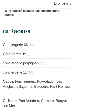
Lire l'article
rentabilité location saisonnière littoral
audois
CATÉGORIES
Conciergerie 66
(15)
Côte Vermeille
(5)
conciergerie perpignan
(6)
conciergerie 11
(10)
Capcir, Formiguères, Puyvalador, Les
Angles, la llagonne, Bolquère, Font Romeu
(1)
Collioure, Port Vendres, Cerbere, Banyuls
sur Mer