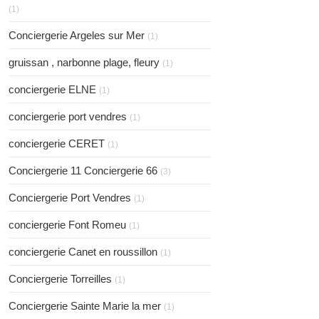
(1)
Conciergerie Argeles sur Mer
(1)
gruissan , narbonne plage, fleury
(1)
conciergerie ELNE
(1)
conciergerie port vendres
(1)
conciergerie CERET
(1)
Conciergerie 11 Conciergerie 66
(3)
Conciergerie Port Vendres
(1)
conciergerie Font Romeu
(1)
conciergerie Canet en roussillon
(1)
Conciergerie Torreilles
(1)
Conciergerie Sainte Marie la mer
(1)