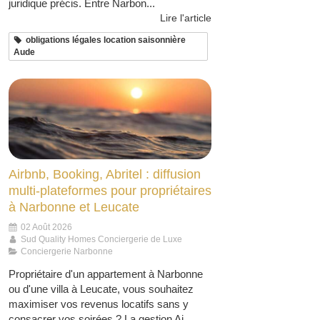
juridique précis. Entre Narbon...
Lire l'article
obligations légales location saisonnière
Aude
Airbnb, Booking, Abritel : diffusion
multi-plateformes pour propriétaires
à Narbonne et Leucate
02 Août 2026
Sud Quality Homes Conciergerie de Luxe
Conciergerie Narbonne
Propriétaire d'un appartement à Narbonne
ou d'une villa à Leucate, vous souhaitez
maximiser vos revenus locatifs sans y
consacrer vos soirées ? La gestion Ai...