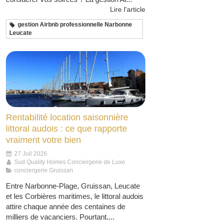
Lire l'article
gestion Airbnb professionnelle Narbonne
Leucate
Rentabilité location saisonnière
littoral audois : ce que rapporte
vraiment votre bien
27 Juil 2026
Sud Quality Homes Conciergerie de Luxe
conciergerie Gruissan
Entre Narbonne-Plage, Gruissan, Leucate
et les Corbières maritimes, le littoral audois
attire chaque année des centaines de
milliers de vacanciers. Pourtant,...