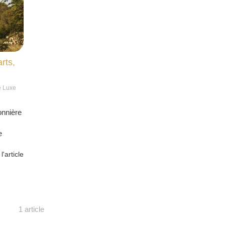
rts,
e Luxe
onnière
e
 l'article
1 article