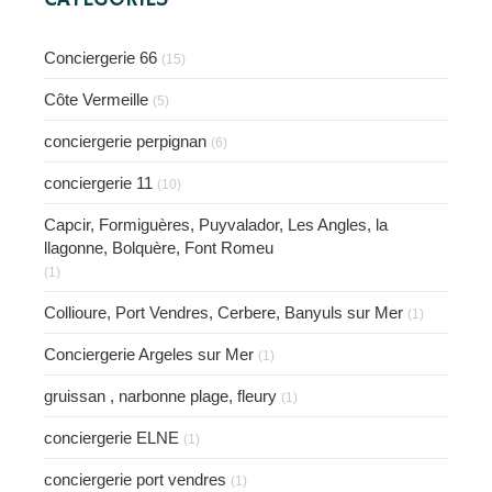
Conciergerie 66
(15)
Côte Vermeille
(5)
conciergerie perpignan
(6)
conciergerie 11
(10)
Capcir, Formiguères, Puyvalador, Les Angles, la
llagonne, Bolquère, Font Romeu
(1)
Collioure, Port Vendres, Cerbere, Banyuls sur Mer
(1)
Conciergerie Argeles sur Mer
(1)
gruissan , narbonne plage, fleury
(1)
conciergerie ELNE
(1)
conciergerie port vendres
(1)