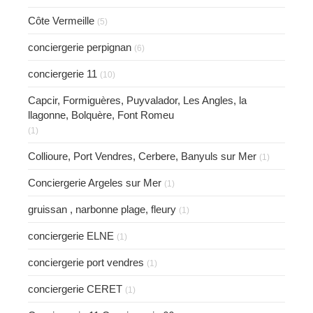
Côte Vermeille
(5)
conciergerie perpignan
(6)
conciergerie 11
(10)
Capcir, Formiguères, Puyvalador, Les Angles, la
llagonne, Bolquère, Font Romeu
(1)
Collioure, Port Vendres, Cerbere, Banyuls sur Mer
(1)
Conciergerie Argeles sur Mer
(1)
gruissan , narbonne plage, fleury
(1)
conciergerie ELNE
(1)
conciergerie port vendres
(1)
conciergerie CERET
(1)