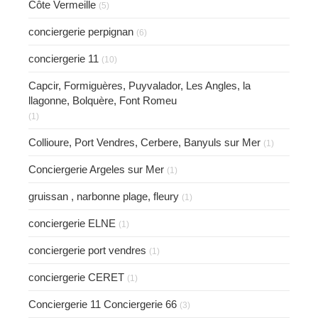
Côte Vermeille
(5)
conciergerie perpignan
(6)
conciergerie 11
(10)
Capcir, Formiguères, Puyvalador, Les Angles, la
llagonne, Bolquère, Font Romeu
(1)
Collioure, Port Vendres, Cerbere, Banyuls sur Mer
(1)
Conciergerie Argeles sur Mer
(1)
gruissan , narbonne plage, fleury
(1)
conciergerie ELNE
(1)
conciergerie port vendres
(1)
conciergerie CERET
(1)
Conciergerie 11 Conciergerie 66
(3)