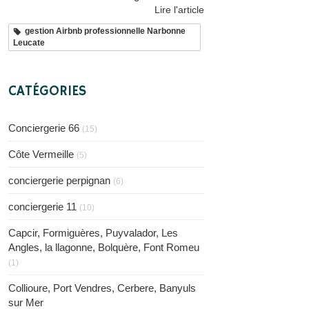
Lire l'article
gestion Airbnb professionnelle Narbonne
Leucate
CATÉGORIES
Conciergerie 66
(15)
Côte Vermeille
(5)
conciergerie perpignan
(6)
conciergerie 11
(10)
Capcir, Formiguères, Puyvalador, Les
Angles, la llagonne, Bolquère, Font Romeu
(1)
Collioure, Port Vendres, Cerbere, Banyuls
sur Mer