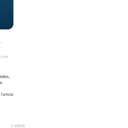
-
 Luxe
tales,
r,
 l'article
1 article