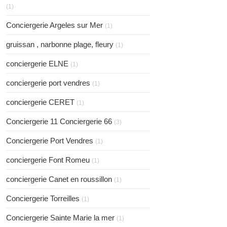
(1)
Conciergerie Argeles sur Mer
(1)
gruissan , narbonne plage, fleury
(1)
conciergerie ELNE
(1)
conciergerie port vendres
(1)
conciergerie CERET
(1)
Conciergerie 11 Conciergerie 66
(3)
Conciergerie Port Vendres
(1)
conciergerie Font Romeu
(1)
conciergerie Canet en roussillon
(1)
Conciergerie Torreilles
(1)
Conciergerie Sainte Marie la mer
(1)