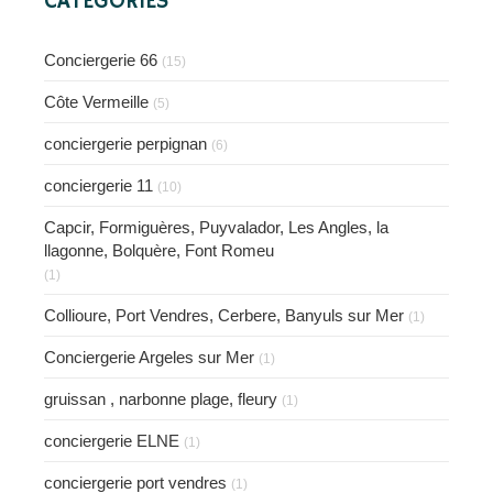
CATÉGORIES
Conciergerie 66
(15)
Côte Vermeille
(5)
conciergerie perpignan
(6)
conciergerie 11
(10)
Capcir, Formiguères, Puyvalador, Les Angles, la
llagonne, Bolquère, Font Romeu
(1)
Collioure, Port Vendres, Cerbere, Banyuls sur Mer
(1)
Conciergerie Argeles sur Mer
(1)
gruissan , narbonne plage, fleury
(1)
conciergerie ELNE
(1)
conciergerie port vendres
(1)