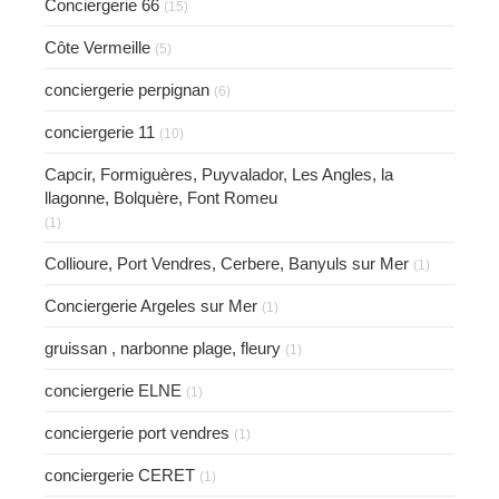
Conciergerie 66
(15)
Côte Vermeille
(5)
conciergerie perpignan
(6)
conciergerie 11
(10)
Capcir, Formiguères, Puyvalador, Les Angles, la
llagonne, Bolquère, Font Romeu
(1)
Collioure, Port Vendres, Cerbere, Banyuls sur Mer
(1)
Conciergerie Argeles sur Mer
(1)
gruissan , narbonne plage, fleury
(1)
conciergerie ELNE
(1)
conciergerie port vendres
(1)
conciergerie CERET
(1)