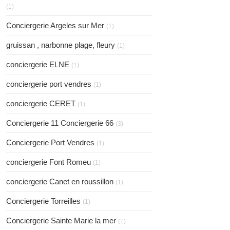
(1)
Conciergerie Argeles sur Mer
(1)
gruissan , narbonne plage, fleury
(1)
conciergerie ELNE
(1)
conciergerie port vendres
(1)
conciergerie CERET
(1)
Conciergerie 11 Conciergerie 66
(3)
Conciergerie Port Vendres
(1)
conciergerie Font Romeu
(1)
conciergerie Canet en roussillon
(1)
Conciergerie Torreilles
(1)
Conciergerie Sainte Marie la mer
(1)