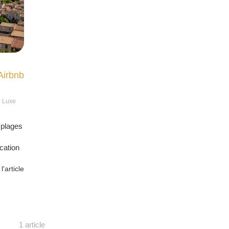
 Airbnb
e Luxe
 plages
ocation
 l'article
1 article