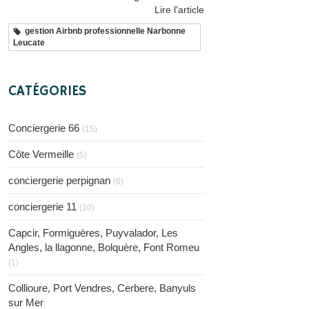
Lire l'article
gestion Airbnb professionnelle Narbonne
Leucate
CATÉGORIES
Conciergerie 66
(15)
Côte Vermeille
(5)
conciergerie perpignan
(6)
conciergerie 11
(10)
Capcir, Formiguères, Puyvalador, Les
Angles, la llagonne, Bolquère, Font Romeu
(1)
Collioure, Port Vendres, Cerbere, Banyuls
sur Mer