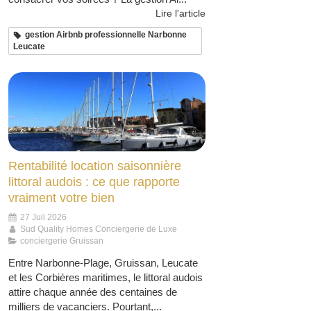
Lire l'article
gestion Airbnb professionnelle Narbonne
Leucate
Rentabilité location saisonnière
littoral audois : ce que rapporte
vraiment votre bien
27 Juil 2026
Sud Quality Homes Conciergerie de Luxe
conciergerie Gruissan
Entre Narbonne-Plage, Gruissan, Leucate
et les Corbières maritimes, le littoral audois
attire chaque année des centaines de
milliers de vacanciers. Pourtant,...