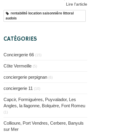
Lire l'article
rentabilité location saisonnière littoral
audois
CATÉGORIES
Conciergerie 66
(15)
Côte Vermeille
(5)
conciergerie perpignan
(6)
conciergerie 11
(10)
Capcir, Formiguères, Puyvalador, Les
Angles, la llagonne, Bolquère, Font Romeu
(1)
Collioure, Port Vendres, Cerbere, Banyuls
sur Mer