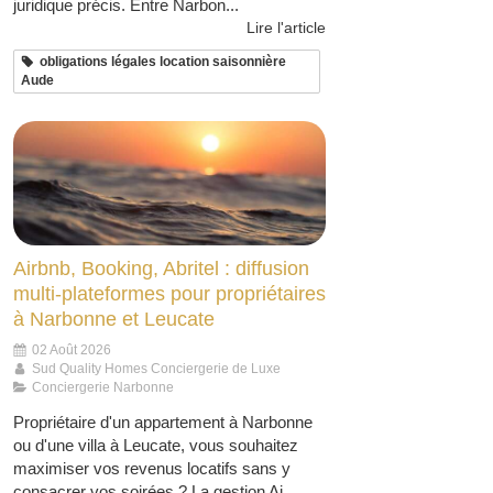
juridique précis. Entre Narbon...
Lire l'article
obligations légales location saisonnière
Aude
Airbnb, Booking, Abritel : diffusion
multi-plateformes pour propriétaires
à Narbonne et Leucate
02 Août 2026
Sud Quality Homes Conciergerie de Luxe
Conciergerie Narbonne
Propriétaire d'un appartement à Narbonne
ou d'une villa à Leucate, vous souhaitez
maximiser vos revenus locatifs sans y
consacrer vos soirées ? La gestion Ai...