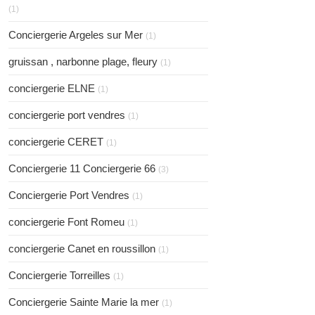
(1)
Conciergerie Argeles sur Mer
(1)
gruissan , narbonne plage, fleury
(1)
conciergerie ELNE
(1)
conciergerie port vendres
(1)
conciergerie CERET
(1)
Conciergerie 11 Conciergerie 66
(3)
Conciergerie Port Vendres
(1)
conciergerie Font Romeu
(1)
conciergerie Canet en roussillon
(1)
Conciergerie Torreilles
(1)
Conciergerie Sainte Marie la mer
(1)