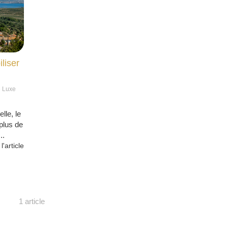
liser
e Luxe
lle, le
 plus de
..
 l'article
1 article