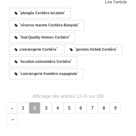
Lire l'article
`plongée Cerbère location`
`réserve marine Cerbère-Banyuls`
`Sud Quality Homes Cerbère`
conciergerie Cerbère`
`gestion Airbnb Cerbère`
`location saisonnière Cerbère`
`conciergerie frontière espagnole`
Affichage des articles 13-24 sur 108
1
2
3
4
5
6
7
8
9