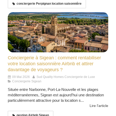
conciergerie Perpignan location saisonnière
Conciergerie à Sigean : comment rentabiliser
votre location saisonnière Airbnb et attirer
davantage de voyageurs ?
09 Mai 2026
Sud Quality Homes Conciergerie de Luxe
Conciergerie Sigean
Située entre Narbonne, Port-La-Nouvelle et les plages
méditerranéennes, Sigean est aujourd’hui une destination
particulièrement attractive pour la location s...
Lire l'article
gestion Airbnb Sigean