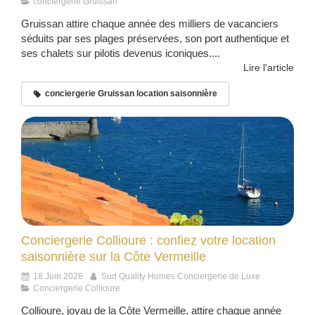
conciergerie Gruissan
Gruissan attire chaque année des milliers de vacanciers
séduits par ses plages préservées, son port authentique et
ses chalets sur pilotis devenus iconiques....
Lire l'article
conciergerie Gruissan location saisonnière
Conciergerie Collioure : confiez votre location
saisonnière sur la Côte Vermeille
18 Juin 2026
Sud Quality Homes Conciergerie de Luxe
Conciergerie Collioure
Collioure, joyau de la Côte Vermeille, attire chaque année