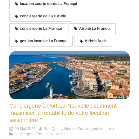
location courte durée La Franqui
conciergerie de luxe Aude
conciergerie La Franqui
Airbnb La Franqui
gestion locative La Franqui
Airbnb Aude
Conciergerie à Port-La-Nouvelle : comment
maximiser la rentabilité de votre location
saisonnière ?
09 Mai 2026
Sud Quality Homes Conciergerie de Luxe
conciergerie Port La Nouvelle