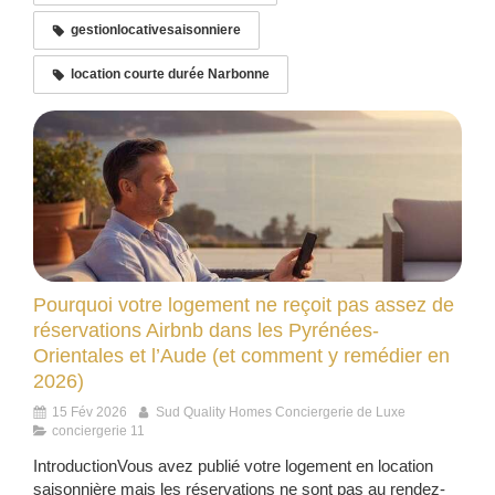
gestionlocativesaisonniere
location courte durée Narbonne
Pourquoi votre logement ne reçoit pas assez de
réservations Airbnb dans les Pyrénées-
Orientales et l’Aude (et comment y remédier en
2026)
15 Fév 2026
Sud Quality Homes Conciergerie de Luxe
conciergerie 11
IntroductionVous avez publié votre logement en location
saisonnière mais les réservations ne sont pas au rendez-