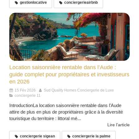
gestionlocative
conciergerieairbnb
Location saisonnière rentable dans l’Aude :
guide complet pour propriétaires et investisseurs
en 2026
15 Fév 2026
Sud Quality Homes Conciergerie de Luxe
conciergerie 11
IntroductionLa location saisonnière rentable dans l’Aude
attire de plus en plus de propriétaires grâce à la diversité
touristique du territoire : littoral mé...
Lire l'article
conciergerie sigean
conciergerie la palme