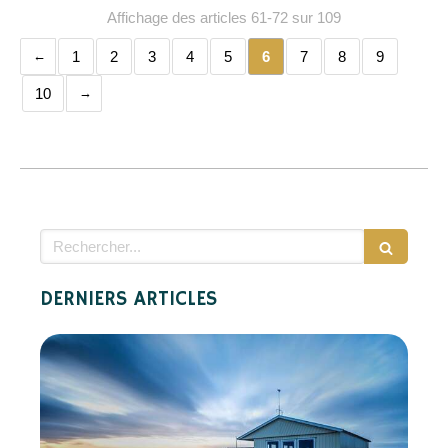
Affichage des articles 61-72 sur 109
1
2
3
4
5
6
7
8
9
10
Rechercher
DERNIERS ARTICLES