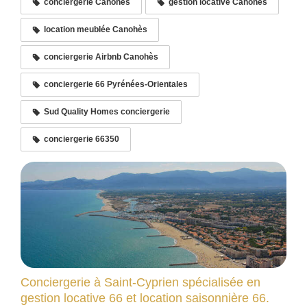
conciergerie Canohès
gestion locative Canohès
location meublée Canohès
conciergerie Airbnb Canohès
conciergerie 66 Pyrénées-Orientales
Sud Quality Homes conciergerie
conciergerie 66350
Conciergerie à Saint-Cyprien spécialisée en
gestion locative 66 et location saisonnière 66.