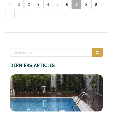
1
2
3
4
5
6
7
8
9
Rechercher
DERNIERS ARTICLES