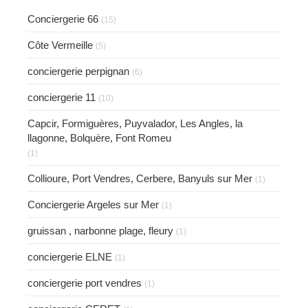
Conciergerie 66
(15)
Côte Vermeille
(5)
conciergerie perpignan
(6)
conciergerie 11
(10)
Capcir, Formiguères, Puyvalador, Les Angles, la
llagonne, Bolquère, Font Romeu
(1)
Collioure, Port Vendres, Cerbere, Banyuls sur Mer
(1)
Conciergerie Argeles sur Mer
(1)
gruissan , narbonne plage, fleury
(1)
conciergerie ELNE
(1)
conciergerie port vendres
(1)