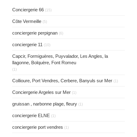
Conciergerie 66
(15)
Côte Vermeille
(5)
conciergerie perpignan
(6)
conciergerie 11
(10)
Capcir, Formiguères, Puyvalador, Les Angles, la
llagonne, Bolquère, Font Romeu
(1)
Collioure, Port Vendres, Cerbere, Banyuls sur Mer
(1)
Conciergerie Argeles sur Mer
(1)
gruissan , narbonne plage, fleury
(1)
conciergerie ELNE
(1)
conciergerie port vendres
(1)