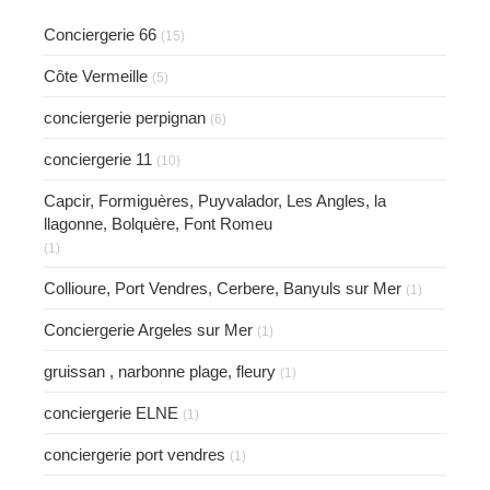
Conciergerie 66
(15)
Côte Vermeille
(5)
conciergerie perpignan
(6)
conciergerie 11
(10)
Capcir, Formiguères, Puyvalador, Les Angles, la
llagonne, Bolquère, Font Romeu
(1)
Collioure, Port Vendres, Cerbere, Banyuls sur Mer
(1)
Conciergerie Argeles sur Mer
(1)
gruissan , narbonne plage, fleury
(1)
conciergerie ELNE
(1)
conciergerie port vendres
(1)