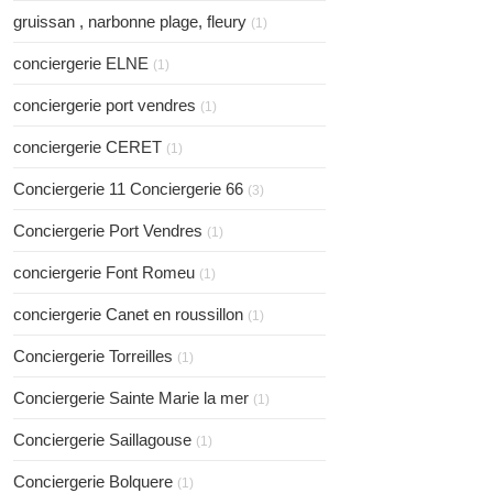
gruissan , narbonne plage, fleury
(1)
conciergerie ELNE
(1)
conciergerie port vendres
(1)
conciergerie CERET
(1)
Conciergerie 11 Conciergerie 66
(3)
Conciergerie Port Vendres
(1)
conciergerie Font Romeu
(1)
conciergerie Canet en roussillon
(1)
Conciergerie Torreilles
(1)
Conciergerie Sainte Marie la mer
(1)
Conciergerie Saillagouse
(1)
Conciergerie Bolquere
(1)