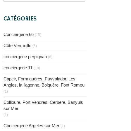
CATÉGORIES
Conciergerie 66
(15)
Côte Vermeille
(5)
conciergerie perpignan
(6)
conciergerie 11
(10)
Capcir, Formiguères, Puyvalador, Les
Angles, la llagonne, Bolquère, Font Romeu
(1)
Collioure, Port Vendres, Cerbere, Banyuls
sur Mer
(1)
Conciergerie Argeles sur Mer
(1)