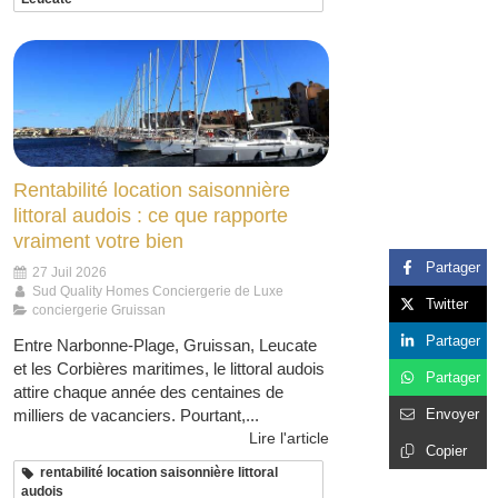
Rentabilité location saisonnière
littoral audois : ce que rapporte
vraiment votre bien
Partager
27 Juil 2026
Sud Quality Homes Conciergerie de Luxe
Twitter
conciergerie Gruissan
Partager
Entre Narbonne-Plage, Gruissan, Leucate
et les Corbières maritimes, le littoral audois
Partager
attire chaque année des centaines de
Envoyer
milliers de vacanciers. Pourtant,...
Lire l'article
Copier
rentabilité location saisonnière littoral
audois